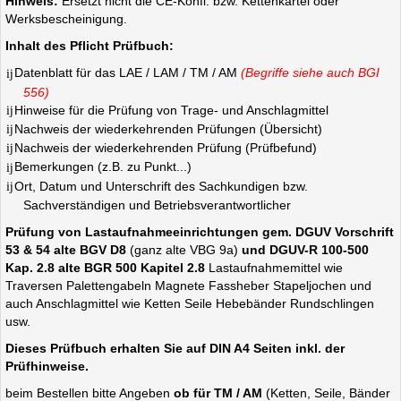
Hinweis:
Ersetzt nicht die CE-Konfi. bzw. Kettenkartei oder
Werksbescheinigung.
Inhalt des Pflicht Prüfbuch:
Datenblatt für das LAE / LAM / TM / AM
(Begriffe siehe auch BGI
556)
Hinweise für die Prüfung von Trage- und Anschlagmittel
Nachweis der wiederkehrenden Prüfungen (Übersicht)
Nachweis der wiederkehrenden Prüfung (Prüfbefund)
Bemerkungen (z.B. zu Punkt...)
Ort, Datum und Unterschrift des Sachkundigen bzw.
Sachverständigen und Betriebsverantwortlicher
Prüfung von Lastaufnahmeeinrichtungen gem.
DGUV Vorschrift
53 & 54 alte BGV D8
(ganz alte VBG 9a)
und DGUV-R 100-500
Kap. 2.8 alte BGR 500 Kapitel 2.8
Lastaufnahmemittel wie
Traversen Palettengabeln Magnete Fassheber Stapeljochen und
auch Anschlagmittel wie Ketten Seile Hebebänder Rundschlingen
usw.
Dieses Prüfbuch erhalten Sie auf DIN A4 Seiten inkl. der
Prüfhinweise.
beim Bestellen bitte Angeben
ob für TM / AM
(Ketten, Seile, Bänder